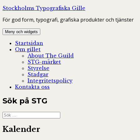
Hoppa
Stockholms Typografiska Gille
till
För god form, typografi, grafiska produkter och tjänster
innehåll
Meny och widgets
Startsidan
Om gillet
About The Guild
STG-märket
Styrelse
Stadgar
Integritetspolicy
Kontakta oss
Sök på STG
Sök
efter:
Kalender