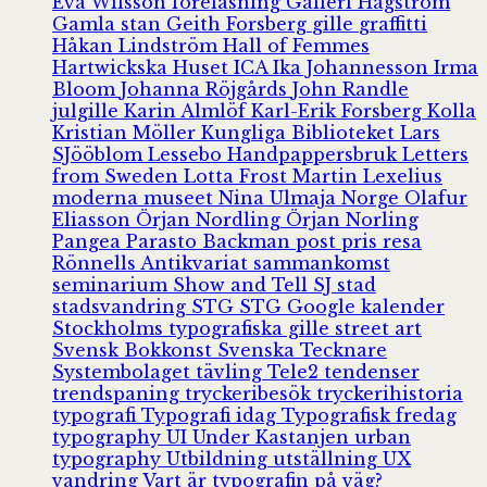
Eva Wilsson
föreläsning
Galleri Hagström
Gamla stan
Geith Forsberg
gille
graffitti
Håkan Lindström
Hall of Femmes
Hartwickska Huset
ICA
Ika Johannesson
Irma
Bloom
Johanna Röjgårds
John Randle
julgille
Karin Almlöf
Karl-Erik Forsberg
Kolla
Kristian Möller
Kungliga Biblioteket
Lars
SJööblom
Lessebo Handpappersbruk
Letters
from Sweden
Lotta Frost
Martin Lexelius
moderna museet
Nina Ulmaja
Norge
Olafur
Eliasson
Örjan Nordling
Örjan Norling
Pangea
Parasto Backman
post
pris
resa
Rönnells Antikvariat
sammankomst
seminarium
Show and Tell
SJ
stad
stadsvandring
STG
STG Google kalender
Stockholms typografiska gille
street art
Svensk Bokkonst
Svenska Tecknare
Systembolaget
tävling
Tele2
tendenser
trendspaning
tryckeribesök
tryckerihistoria
typografi
Typografi idag
Typografisk fredag
typography
UI
Under Kastanjen
urban
typography
Utbildning
utställning
UX
vandring
Vart är typografin på väg?