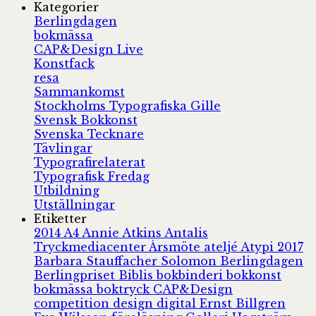
Kategorier
Berlingdagen
bokmässa
CAP&Design Live
Konstfack
resa
Sammankomst
Stockholms Typografiska Gille
Svensk Bokkonst
Svenska Tecknare
Tävlingar
Typografirelaterat
Typografisk Fredag
Utbildning
Utställningar
Etiketter
2014
A4
Annie Atkins
Antalis
Tryckmediacenter
Årsmöte
ateljé
Atypi 2017
Barbara Stauffacher Solomon
Berlingdagen
Berlingpriset
Biblis
bokbinderi
bokkonst
bokmässa
boktryck
CAP&Design
competition
design
digital
Ernst Billgren