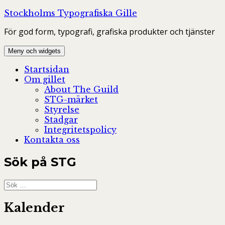
Hoppa
Stockholms Typografiska Gille
till
För god form, typografi, grafiska produkter och tjänster
innehåll
Meny och widgets
Startsidan
Om gillet
About The Guild
STG-märket
Styrelse
Stadgar
Integritetspolicy
Kontakta oss
Sök på STG
Sök
efter:
Kalender