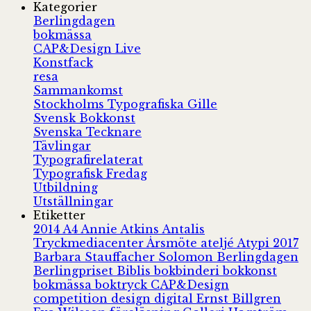
Kategorier
Berlingdagen
bokmässa
CAP&Design Live
Konstfack
resa
Sammankomst
Stockholms Typografiska Gille
Svensk Bokkonst
Svenska Tecknare
Tävlingar
Typografirelaterat
Typografisk Fredag
Utbildning
Utställningar
Etiketter
2014
A4
Annie Atkins
Antalis
Tryckmediacenter
Årsmöte
ateljé
Atypi 2017
Barbara Stauffacher Solomon
Berlingdagen
Berlingpriset
Biblis
bokbinderi
bokkonst
bokmässa
boktryck
CAP&Design
competition
design
digital
Ernst Billgren