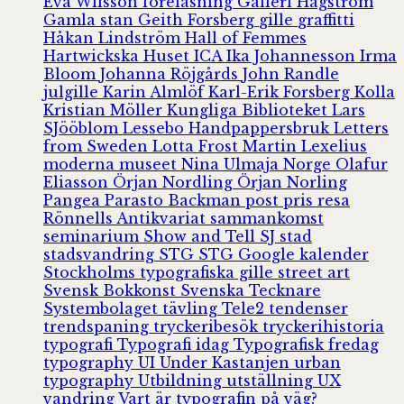
Eva Wilsson
föreläsning
Galleri Hagström
Gamla stan
Geith Forsberg
gille
graffitti
Håkan Lindström
Hall of Femmes
Hartwickska Huset
ICA
Ika Johannesson
Irma
Bloom
Johanna Röjgårds
John Randle
julgille
Karin Almlöf
Karl-Erik Forsberg
Kolla
Kristian Möller
Kungliga Biblioteket
Lars
SJööblom
Lessebo Handpappersbruk
Letters
from Sweden
Lotta Frost
Martin Lexelius
moderna museet
Nina Ulmaja
Norge
Olafur
Eliasson
Örjan Nordling
Örjan Norling
Pangea
Parasto Backman
post
pris
resa
Rönnells Antikvariat
sammankomst
seminarium
Show and Tell
SJ
stad
stadsvandring
STG
STG Google kalender
Stockholms typografiska gille
street art
Svensk Bokkonst
Svenska Tecknare
Systembolaget
tävling
Tele2
tendenser
trendspaning
tryckeribesök
tryckerihistoria
typografi
Typografi idag
Typografisk fredag
typography
UI
Under Kastanjen
urban
typography
Utbildning
utställning
UX
vandring
Vart är typografin på väg?