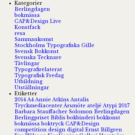
Kategorier
Berlingdagen
bokmässa
CAP&Design Live
Konstfack
resa
Sammankomst
Stockholms Typografiska Gille
Svensk Bokkonst
Svenska Tecknare
Tävlingar
Typografirelaterat
Typografisk Fredag
Utbildning
Utställningar
Etiketter
2014
A4
Annie Atkins
Antalis
Tryckmediacenter
Årsmöte
ateljé
Atypi 2017
Barbara Stauffacher Solomon
Berlingdagen
Berlingpriset
Biblis
bokbinderi
bokkonst
bokmässa
boktryck
CAP&Design
competition
design
digital
Ernst Billgren