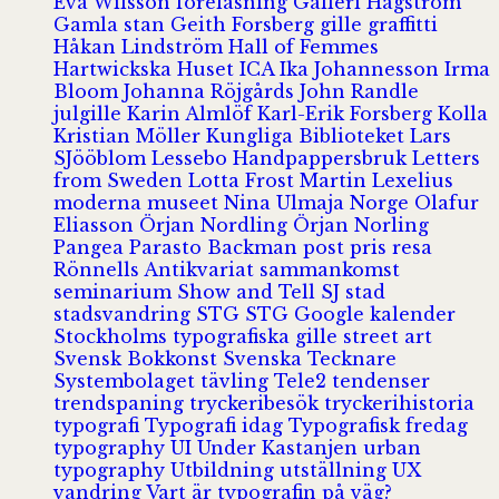
Eva Wilsson
föreläsning
Galleri Hagström
Gamla stan
Geith Forsberg
gille
graffitti
Håkan Lindström
Hall of Femmes
Hartwickska Huset
ICA
Ika Johannesson
Irma
Bloom
Johanna Röjgårds
John Randle
julgille
Karin Almlöf
Karl-Erik Forsberg
Kolla
Kristian Möller
Kungliga Biblioteket
Lars
SJööblom
Lessebo Handpappersbruk
Letters
from Sweden
Lotta Frost
Martin Lexelius
moderna museet
Nina Ulmaja
Norge
Olafur
Eliasson
Örjan Nordling
Örjan Norling
Pangea
Parasto Backman
post
pris
resa
Rönnells Antikvariat
sammankomst
seminarium
Show and Tell
SJ
stad
stadsvandring
STG
STG Google kalender
Stockholms typografiska gille
street art
Svensk Bokkonst
Svenska Tecknare
Systembolaget
tävling
Tele2
tendenser
trendspaning
tryckeribesök
tryckerihistoria
typografi
Typografi idag
Typografisk fredag
typography
UI
Under Kastanjen
urban
typography
Utbildning
utställning
UX
vandring
Vart är typografin på väg?