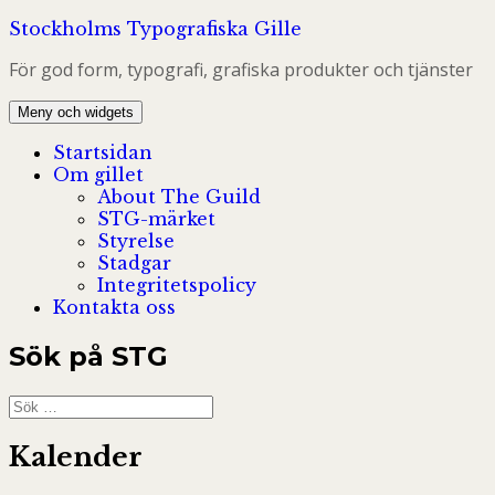
Hoppa
Stockholms Typografiska Gille
till
För god form, typografi, grafiska produkter och tjänster
innehåll
Meny och widgets
Startsidan
Om gillet
About The Guild
STG-märket
Styrelse
Stadgar
Integritetspolicy
Kontakta oss
Sök på STG
Sök
efter:
Kalender