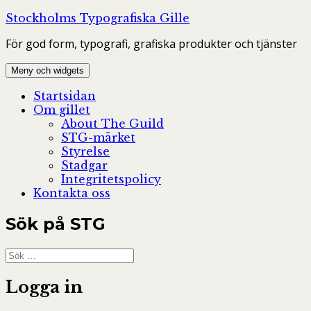
Hoppa
Stockholms Typografiska Gille
till
För god form, typografi, grafiska produkter och tjänster
innehåll
Meny och widgets
Startsidan
Om gillet
About The Guild
STG-märket
Styrelse
Stadgar
Integritetspolicy
Kontakta oss
Sök på STG
Sök
efter:
Logga in