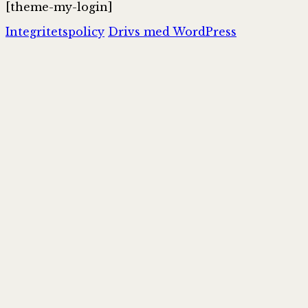
[theme-my-login]
Integritetspolicy
Drivs med WordPress