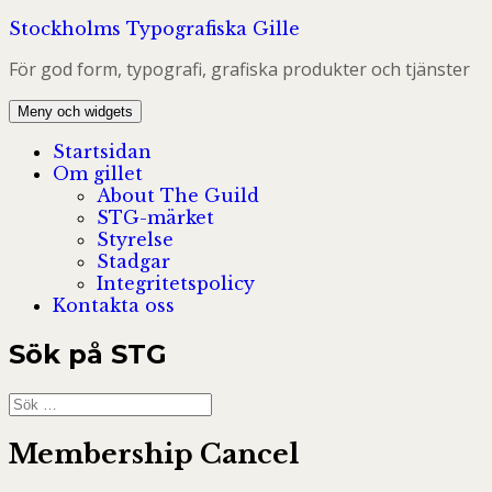
Hoppa
Stockholms Typografiska Gille
till
För god form, typografi, grafiska produkter och tjänster
innehåll
Meny och widgets
Startsidan
Om gillet
About The Guild
STG-märket
Styrelse
Stadgar
Integritetspolicy
Kontakta oss
Sök på STG
Sök
efter:
Membership Cancel