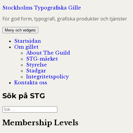
Hoppa
Stockholms Typografiska Gille
till
För god form, typografi, grafiska produkter och tjänster
innehåll
Meny och widgets
Startsidan
Om gillet
About The Guild
STG-märket
Styrelse
Stadgar
Integritetspolicy
Kontakta oss
Sök på STG
Sök
efter:
Membership Levels