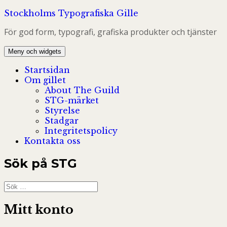
Hoppa
Stockholms Typografiska Gille
till
För god form, typografi, grafiska produkter och tjänster
innehåll
Meny och widgets
Startsidan
Om gillet
About The Guild
STG-märket
Styrelse
Stadgar
Integritetspolicy
Kontakta oss
Sök på STG
Sök
efter:
Mitt konto