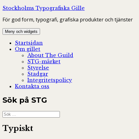
Hoppa
Stockholms Typografiska Gille
till
För god form, typografi, grafiska produkter och tjänster
innehåll
Meny och widgets
Startsidan
Om gillet
About The Guild
STG-märket
Styrelse
Stadgar
Integritetspolicy
Kontakta oss
Sök på STG
Sök
efter:
Typiskt