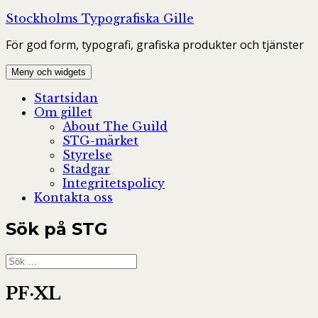
Hoppa
Stockholms Typografiska Gille
till
För god form, typografi, grafiska produkter och tjänster
innehåll
Meny och widgets
Startsidan
Om gillet
About The Guild
STG-märket
Styrelse
Stadgar
Integritetspolicy
Kontakta oss
Sök på STG
Sök
efter:
PF·XL