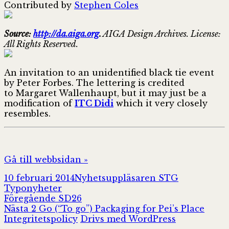
Contributed by
Stephen Coles
Source:
http://da.aiga.org
.
AIGA Design Archives. License:
All Rights Reserved.
An invitation to an unidentified black tie event
by Peter Forbes. The lettering is credited
to Margaret Wallenhaupt, but it may just be a
modification of
ITC Didi
which it very closely
resembles.
Gå till webbsidan »
Postat
Författare
Kategorier
10 februari 2014
Nyhetsuppläsaren STG
Typonyheter
Inläggsnavigering
Föregående
Föregående
SD26
Nästa
inlägg:
Nästa
2 Go (“To go”) Packaging for Pei’s Place
inlägg:
Integritetspolicy
Drivs med WordPress