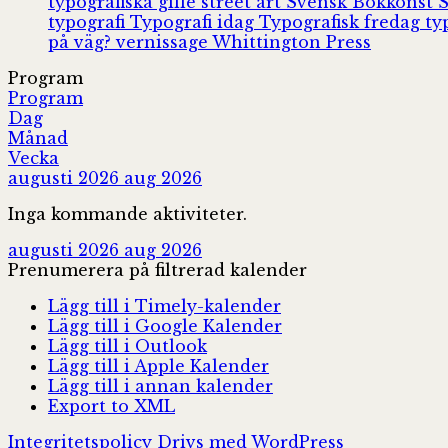
typografiska gille
street art
Svensk Bokkonst
typografi
Typografi idag
Typografisk fredag
ty
på väg?
vernissage
Whittington Press
Program
Program
Dag
Månad
Vecka
augusti 2026
aug 2026
Inga kommande aktiviteter.
augusti 2026
aug 2026
Prenumerera på filtrerad kalender
Lägg till i Timely-kalender
Lägg till i Google Kalender
Lägg till i Outlook
Lägg till i Apple Kalender
Lägg till i annan kalender
Export to XML
Integritetspolicy
Drivs med WordPress