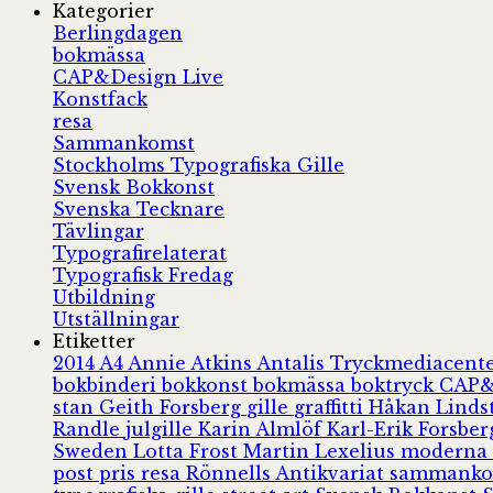
Kategorier
Berlingdagen
bokmässa
CAP&Design Live
Konstfack
resa
Sammankomst
Stockholms Typografiska Gille
Svensk Bokkonst
Svenska Tecknare
Tävlingar
Typografirelaterat
Typografisk Fredag
Utbildning
Utställningar
Etiketter
2014
A4
Annie Atkins
Antalis Tryckmediacent
bokbinderi
bokkonst
bokmässa
boktryck
CAP&
stan
Geith Forsberg
gille
graffitti
Håkan Lind
Randle
julgille
Karin Almlöf
Karl-Erik Forsbe
Sweden
Lotta Frost
Martin Lexelius
moderna
post
pris
resa
Rönnells Antikvariat
sammank