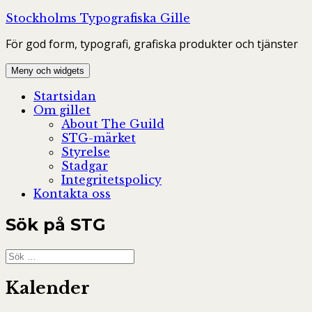
Hoppa
Stockholms Typografiska Gille
till
För god form, typografi, grafiska produkter och tjänster
innehåll
Meny och widgets
Startsidan
Om gillet
About The Guild
STG-märket
Styrelse
Stadgar
Integritetspolicy
Kontakta oss
Sök på STG
Sök
efter:
Kalender