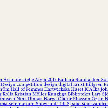
er
Årsmöte
ateljé
Atypi 2017
Barbara Stauffacher S
Design
competition
design
digital
Ernst Billgren
E
ström
Hall of Femmes
Hartwickska Huset
ICA
Ika Jo
rg
Kolla
Kristian Möller
Kungliga Biblioteket
Lars S
 museet
Nina Ulmaja
Norge
Olafur Eliasson
Örjan 
omst
seminarium
Show and Tell
SJ
stad
stadsvandr