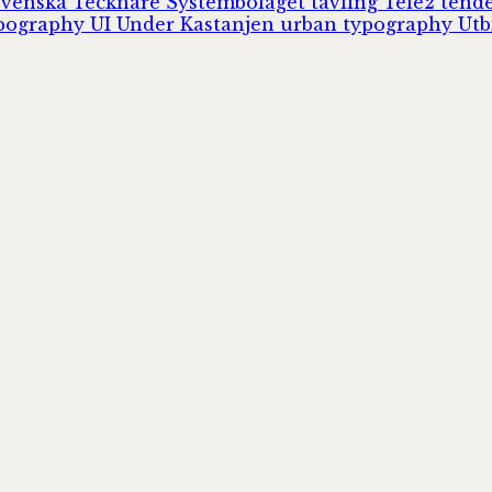
Svenska Tecknare
Systembolaget
tävling
Tele2
tend
pography
UI
Under Kastanjen
urban typography
Utb