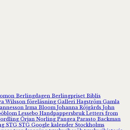
olomon
Berlingdagen
Berlingpriset
Biblis
va Wilsson
föreläsning
Galleri Hagström
Gamla
hannesson
Irma Bloom
Johanna Röjgårds
John
Jööblom
Lessebo Handpappersbruk
Letters from
Nordling
Örjan Norling
Pangea
Parasto Backman
ing
STG
STG Google kalender
Stockholms