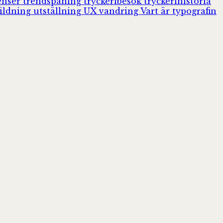
enser
trendspaning
tryckeribesök
tryckerihistoria
ildning
utställning
UX
vandring
Vart är typografin