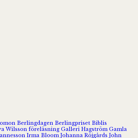
olomon
Berlingdagen
Berlingpriset
Biblis
va Wilsson
föreläsning
Galleri Hagström
Gamla
hannesson
Irma Bloom
Johanna Röjgårds
John