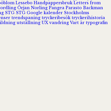
Jööblom
Lessebo Handpappersbruk
Letters from
Nordling
Örjan Norling
Pangea
Parasto Backman
ing
STG
STG Google kalender
Stockholms
enser
trendspaning
tryckeribesök
tryckerihistoria
ildning
utställning
UX
vandring
Vart är typografin