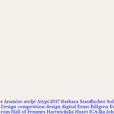
er
Årsmöte
ateljé
Atypi 2017
Barbara Stauffacher S
Design
competition
design
digital
Ernst Billgren
E
ström
Hall of Femmes
Hartwickska Huset
ICA
Ika Jo