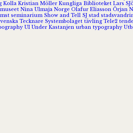
rg
Kolla
Kristian Möller
Kungliga Biblioteket
Lars S
 museet
Nina Ulmaja
Norge
Olafur Eliasson
Örjan 
omst
seminarium
Show and Tell
SJ
stad
stadsvandr
Svenska Tecknare
Systembolaget
tävling
Tele2
tend
pography
UI
Under Kastanjen
urban typography
Utb