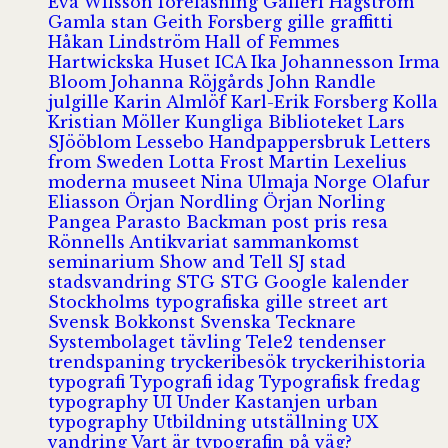
Eva Wilsson
föreläsning
Galleri Hagström
Gamla stan
Geith Forsberg
gille
graffitti
Håkan Lindström
Hall of Femmes
Hartwickska Huset
ICA
Ika Johannesson
Irma
Bloom
Johanna Röjgårds
John Randle
julgille
Karin Almlöf
Karl-Erik Forsberg
Kolla
Kristian Möller
Kungliga Biblioteket
Lars
SJööblom
Lessebo Handpappersbruk
Letters
from Sweden
Lotta Frost
Martin Lexelius
moderna museet
Nina Ulmaja
Norge
Olafur
Eliasson
Örjan Nordling
Örjan Norling
Pangea
Parasto Backman
post
pris
resa
Rönnells Antikvariat
sammankomst
seminarium
Show and Tell
SJ
stad
stadsvandring
STG
STG Google kalender
Stockholms typografiska gille
street art
Svensk Bokkonst
Svenska Tecknare
Systembolaget
tävling
Tele2
tendenser
trendspaning
tryckeribesök
tryckerihistoria
typografi
Typografi idag
Typografisk fredag
typography
UI
Under Kastanjen
urban
typography
Utbildning
utställning
UX
vandring
Vart är typografin på väg?