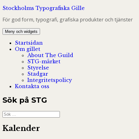
Hoppa
Stockholms Typografiska Gille
till
För god form, typografi, grafiska produkter och tjänster
innehåll
Meny och widgets
Startsidan
Om gillet
About The Guild
STG-märket
Styrelse
Stadgar
Integritetspolicy
Kontakta oss
Sök på STG
Sök
efter:
Kalender