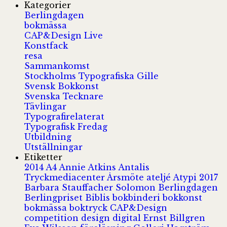
Kategorier
Berlingdagen
bokmässa
CAP&Design Live
Konstfack
resa
Sammankomst
Stockholms Typografiska Gille
Svensk Bokkonst
Svenska Tecknare
Tävlingar
Typografirelaterat
Typografisk Fredag
Utbildning
Utställningar
Etiketter
2014
A4
Annie Atkins
Antalis
Tryckmediacenter
Årsmöte
ateljé
Atypi 2017
Barbara Stauffacher Solomon
Berlingdagen
Berlingpriset
Biblis
bokbinderi
bokkonst
bokmässa
boktryck
CAP&Design
competition
design
digital
Ernst Billgren