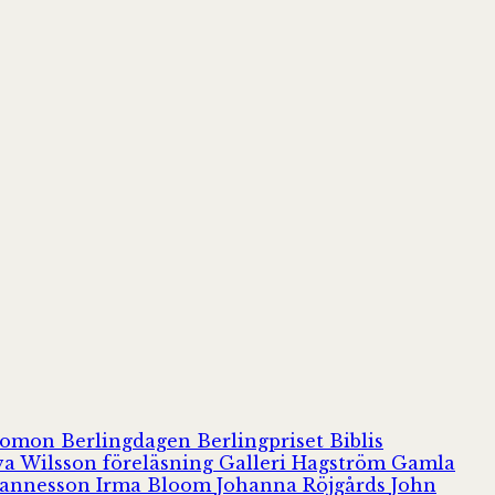
olomon
Berlingdagen
Berlingpriset
Biblis
va Wilsson
föreläsning
Galleri Hagström
Gamla
hannesson
Irma Bloom
Johanna Röjgårds
John