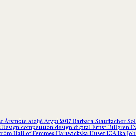
er
Årsmöte
ateljé
Atypi 2017
Barbara Stauffacher S
Design
competition
design
digital
Ernst Billgren
E
ström
Hall of Femmes
Hartwickska Huset
ICA
Ika Jo