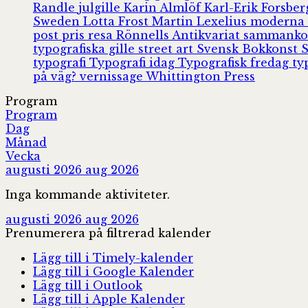
Randle
julgille
Karin Almlöf
Karl-Erik Forsbe
Sweden
Lotta Frost
Martin Lexelius
moderna
post
pris
resa
Rönnells Antikvariat
sammank
typografiska gille
street art
Svensk Bokkonst
typografi
Typografi idag
Typografisk fredag
ty
på väg?
vernissage
Whittington Press
Program
Program
Dag
Månad
Vecka
augusti 2026
aug 2026
Inga kommande aktiviteter.
augusti 2026
aug 2026
Prenumerera på filtrerad kalender
Lägg till i Timely-kalender
Lägg till i Google Kalender
Lägg till i Outlook
Lägg till i Apple Kalender