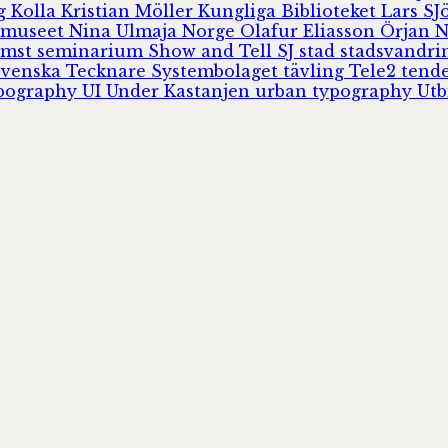
rg
Kolla
Kristian Möller
Kungliga Biblioteket
Lars S
 museet
Nina Ulmaja
Norge
Olafur Eliasson
Örjan 
omst
seminarium
Show and Tell
SJ
stad
stadsvandr
Svenska Tecknare
Systembolaget
tävling
Tele2
tend
pography
UI
Under Kastanjen
urban typography
Utb