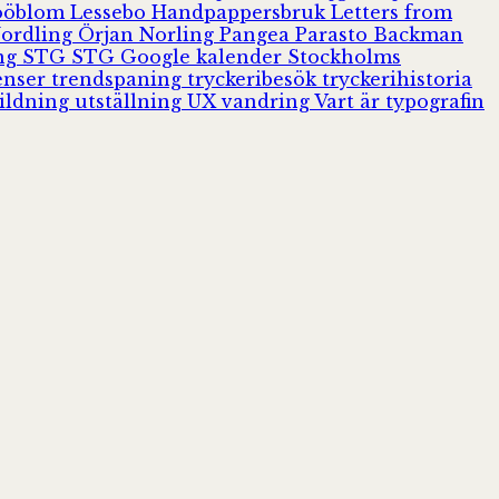
Jööblom
Lessebo Handpappersbruk
Letters from
Nordling
Örjan Norling
Pangea
Parasto Backman
ing
STG
STG Google kalender
Stockholms
enser
trendspaning
tryckeribesök
tryckerihistoria
ildning
utställning
UX
vandring
Vart är typografin