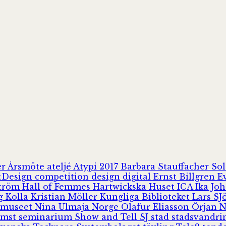
er
Årsmöte
ateljé
Atypi 2017
Barbara Stauffacher S
Design
competition
design
digital
Ernst Billgren
E
ström
Hall of Femmes
Hartwickska Huset
ICA
Ika Jo
rg
Kolla
Kristian Möller
Kungliga Biblioteket
Lars S
 museet
Nina Ulmaja
Norge
Olafur Eliasson
Örjan 
omst
seminarium
Show and Tell
SJ
stad
stadsvandr