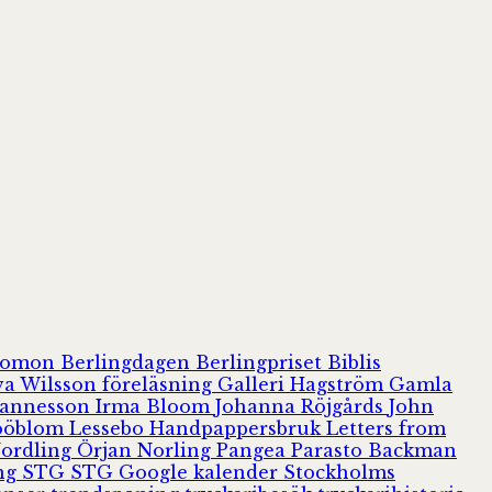
olomon
Berlingdagen
Berlingpriset
Biblis
va Wilsson
föreläsning
Galleri Hagström
Gamla
hannesson
Irma Bloom
Johanna Röjgårds
John
Jööblom
Lessebo Handpappersbruk
Letters from
Nordling
Örjan Norling
Pangea
Parasto Backman
ing
STG
STG Google kalender
Stockholms