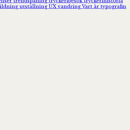
enser
trendspaning
tryckeribesök
tryckerihistoria
ildning
utställning
UX
vandring
Vart är typografin