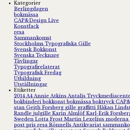
Kategorier
Berlingdagen
bokmässa
CAP&Design Live
Konstfack
resa
Sammankomst
Stockholms Typografiska Gille
Svensk Bokkonst
Svenska Tecknare
Tävlingar
Typografirelaterat
Typografisk Fredag
Utbildning
Utställningar
Etiketter
2014
A4
Annie Atkins
Antalis Tryckmediacent
bokbinderi
bokkonst
bokmässa
boktryck
CAP&
stan
Geith Forsberg
gille
graffitti
Håkan Lind
Randle
julgille
Karin Almlöf
Karl-Erik Forsbe
Sweden
Lotta Frost
Martin Lexelius
moderna
post
pris
resa
Rönnells Antikvariat
sammank