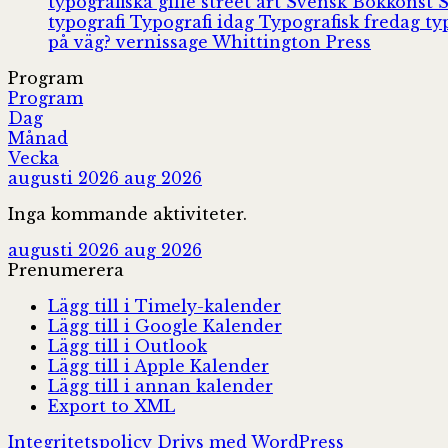
typografiska gille
street art
Svensk Bokkonst
typografi
Typografi idag
Typografisk fredag
ty
på väg?
vernissage
Whittington Press
Program
Program
Dag
Månad
Vecka
augusti 2026
aug 2026
Inga kommande aktiviteter.
augusti 2026
aug 2026
Prenumerera
Lägg till i Timely-kalender
Lägg till i Google Kalender
Lägg till i Outlook
Lägg till i Apple Kalender
Lägg till i annan kalender
Export to XML
Integritetspolicy
Drivs med WordPress