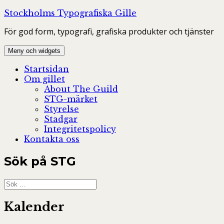
Hoppa
Stockholms Typografiska Gille
till
För god form, typografi, grafiska produkter och tjänster
innehåll
Meny och widgets
Startsidan
Om gillet
About The Guild
STG-märket
Styrelse
Stadgar
Integritetspolicy
Kontakta oss
Sök på STG
Sök
efter:
Kalender