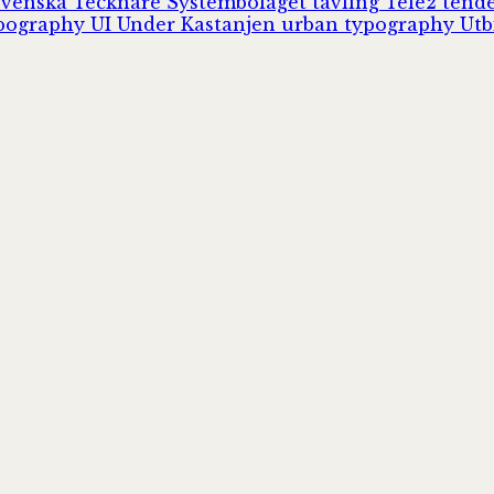
Svenska Tecknare
Systembolaget
tävling
Tele2
tend
pography
UI
Under Kastanjen
urban typography
Utb