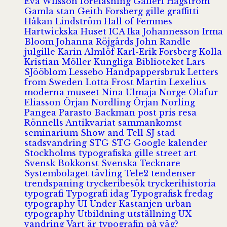
Eva Wilsson
föreläsning
Galleri Hagström
Gamla stan
Geith Forsberg
gille
graffitti
Håkan Lindström
Hall of Femmes
Hartwickska Huset
ICA
Ika Johannesson
Irma
Bloom
Johanna Röjgårds
John Randle
julgille
Karin Almlöf
Karl-Erik Forsberg
Kolla
Kristian Möller
Kungliga Biblioteket
Lars
SJööblom
Lessebo Handpappersbruk
Letters
from Sweden
Lotta Frost
Martin Lexelius
moderna museet
Nina Ulmaja
Norge
Olafur
Eliasson
Örjan Nordling
Örjan Norling
Pangea
Parasto Backman
post
pris
resa
Rönnells Antikvariat
sammankomst
seminarium
Show and Tell
SJ
stad
stadsvandring
STG
STG Google kalender
Stockholms typografiska gille
street art
Svensk Bokkonst
Svenska Tecknare
Systembolaget
tävling
Tele2
tendenser
trendspaning
tryckeribesök
tryckerihistoria
typografi
Typografi idag
Typografisk fredag
typography
UI
Under Kastanjen
urban
typography
Utbildning
utställning
UX
vandring
Vart är typografin på väg?