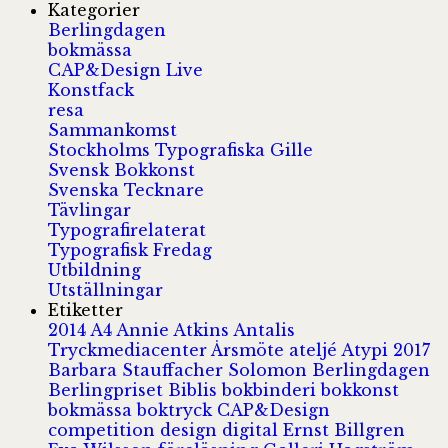
Kategorier
Berlingdagen
bokmässa
CAP&Design Live
Konstfack
resa
Sammankomst
Stockholms Typografiska Gille
Svensk Bokkonst
Svenska Tecknare
Tävlingar
Typografirelaterat
Typografisk Fredag
Utbildning
Utställningar
Etiketter
2014
A4
Annie Atkins
Antalis
Tryckmediacenter
Årsmöte
ateljé
Atypi 2017
Barbara Stauffacher Solomon
Berlingdagen
Berlingpriset
Biblis
bokbinderi
bokkonst
bokmässa
boktryck
CAP&Design
competition
design
digital
Ernst Billgren