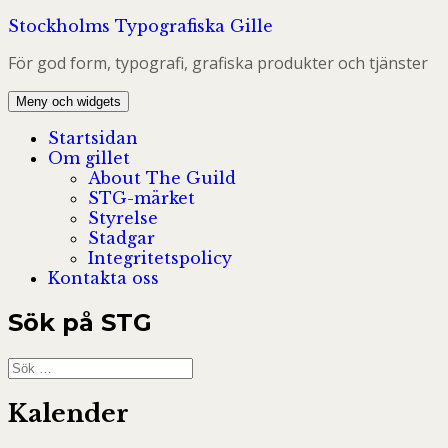
Hoppa
Stockholms Typografiska Gille
till
För god form, typografi, grafiska produkter och tjänster
innehåll
Meny och widgets
Startsidan
Om gillet
About The Guild
STG-märket
Styrelse
Stadgar
Integritetspolicy
Kontakta oss
Sök på STG
Sök
efter:
Kalender