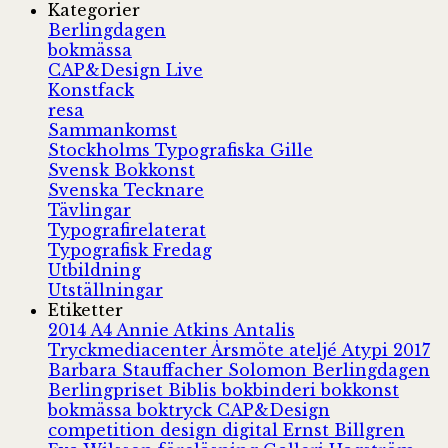
Kategorier
Berlingdagen
bokmässa
CAP&Design Live
Konstfack
resa
Sammankomst
Stockholms Typografiska Gille
Svensk Bokkonst
Svenska Tecknare
Tävlingar
Typografirelaterat
Typografisk Fredag
Utbildning
Utställningar
Etiketter
2014
A4
Annie Atkins
Antalis
Tryckmediacenter
Årsmöte
ateljé
Atypi 2017
Barbara Stauffacher Solomon
Berlingdagen
Berlingpriset
Biblis
bokbinderi
bokkonst
bokmässa
boktryck
CAP&Design
competition
design
digital
Ernst Billgren