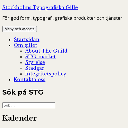
Hoppa
Stockholms Typografiska Gille
till
För god form, typografi, grafiska produkter och tjänster
innehåll
Meny och widgets
Startsidan
Om gillet
About The Guild
STG-märket
Styrelse
Stadgar
Integritetspolicy
Kontakta oss
Sök på STG
Sök
efter:
Kalender