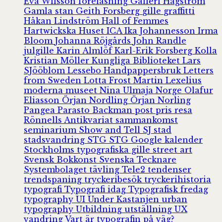
Eva Wilsson
föreläsning
Galleri Hagström
Gamla stan
Geith Forsberg
gille
graffitti
Håkan Lindström
Hall of Femmes
Hartwickska Huset
ICA
Ika Johannesson
Irma
Bloom
Johanna Röjgårds
John Randle
julgille
Karin Almlöf
Karl-Erik Forsberg
Kolla
Kristian Möller
Kungliga Biblioteket
Lars
SJööblom
Lessebo Handpappersbruk
Letters
from Sweden
Lotta Frost
Martin Lexelius
moderna museet
Nina Ulmaja
Norge
Olafur
Eliasson
Örjan Nordling
Örjan Norling
Pangea
Parasto Backman
post
pris
resa
Rönnells Antikvariat
sammankomst
seminarium
Show and Tell
SJ
stad
stadsvandring
STG
STG Google kalender
Stockholms typografiska gille
street art
Svensk Bokkonst
Svenska Tecknare
Systembolaget
tävling
Tele2
tendenser
trendspaning
tryckeribesök
tryckerihistoria
typografi
Typografi idag
Typografisk fredag
typography
UI
Under Kastanjen
urban
typography
Utbildning
utställning
UX
vandring
Vart är typografin på väg?