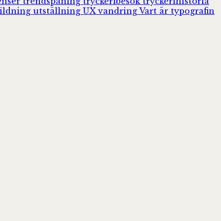
enser
trendspaning
tryckeribesök
tryckerihistoria
ildning
utställning
UX
vandring
Vart är typografin