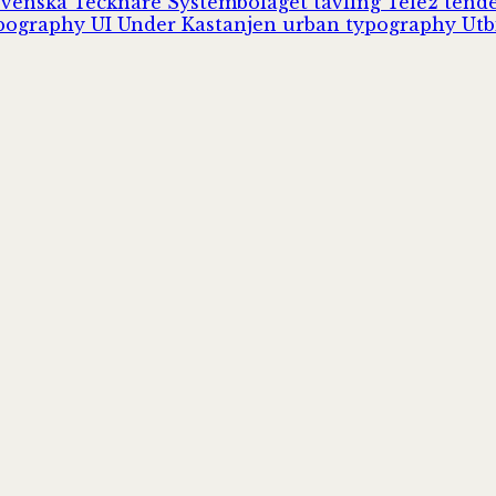
Svenska Tecknare
Systembolaget
tävling
Tele2
tend
pography
UI
Under Kastanjen
urban typography
Utb