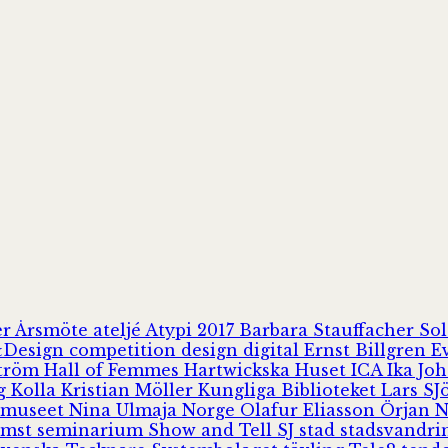
er
Årsmöte
ateljé
Atypi 2017
Barbara Stauffacher S
Design
competition
design
digital
Ernst Billgren
E
ström
Hall of Femmes
Hartwickska Huset
ICA
Ika Jo
rg
Kolla
Kristian Möller
Kungliga Biblioteket
Lars S
 museet
Nina Ulmaja
Norge
Olafur Eliasson
Örjan 
omst
seminarium
Show and Tell
SJ
stad
stadsvandr