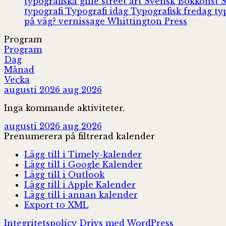
typografiska gille
street art
Svensk Bokkonst
typografi
Typografi idag
Typografisk fredag
ty
på väg?
vernissage
Whittington Press
Program
Program
Dag
Månad
Vecka
augusti 2026
aug 2026
Inga kommande aktiviteter.
augusti 2026
aug 2026
Prenumerera på filtrerad kalender
Lägg till i Timely-kalender
Lägg till i Google Kalender
Lägg till i Outlook
Lägg till i Apple Kalender
Lägg till i annan kalender
Export to XML
Integritetspolicy
Drivs med WordPress