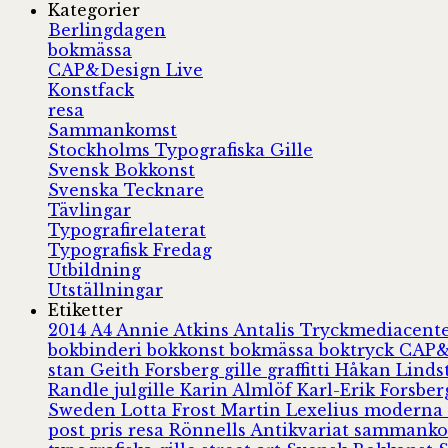
Kategorier
Berlingdagen
bokmässa
CAP&Design Live
Konstfack
resa
Sammankomst
Stockholms Typografiska Gille
Svensk Bokkonst
Svenska Tecknare
Tävlingar
Typografirelaterat
Typografisk Fredag
Utbildning
Utställningar
Etiketter
2014
A4
Annie Atkins
Antalis Tryckmediacent
bokbinderi
bokkonst
bokmässa
boktryck
CAP&
stan
Geith Forsberg
gille
graffitti
Håkan Lind
Randle
julgille
Karin Almlöf
Karl-Erik Forsbe
Sweden
Lotta Frost
Martin Lexelius
moderna
post
pris
resa
Rönnells Antikvariat
sammank