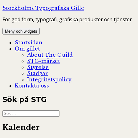
Hoppa
Stockholms Typografiska Gille
till
För god form, typografi, grafiska produkter och tjänster
innehåll
Meny och widgets
Startsidan
Om gillet
About The Guild
STG-märket
Styrelse
Stadgar
Integritetspolicy
Kontakta oss
Sök på STG
Sök
efter:
Kalender