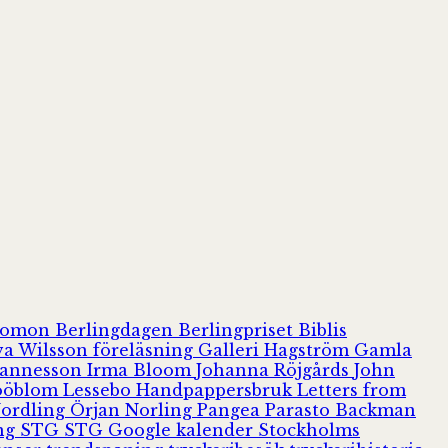
olomon
Berlingdagen
Berlingpriset
Biblis
va Wilsson
föreläsning
Galleri Hagström
Gamla
hannesson
Irma Bloom
Johanna Röjgårds
John
Jööblom
Lessebo Handpappersbruk
Letters from
Nordling
Örjan Norling
Pangea
Parasto Backman
ing
STG
STG Google kalender
Stockholms