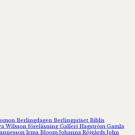
olomon
Berlingdagen
Berlingpriset
Biblis
va Wilsson
föreläsning
Galleri Hagström
Gamla
hannesson
Irma Bloom
Johanna Röjgårds
John