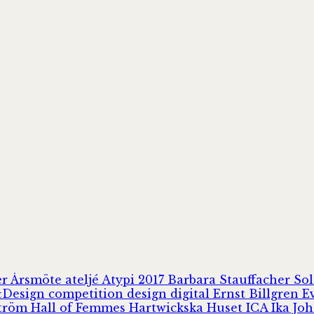
er
Årsmöte
ateljé
Atypi 2017
Barbara Stauffacher S
Design
competition
design
digital
Ernst Billgren
E
ström
Hall of Femmes
Hartwickska Huset
ICA
Ika Jo