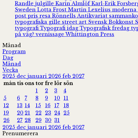
Randle
julgille
Karin Almlöf
Karl-Erik Forsbe
Sweden
Lotta Frost
Martin Lexelius
moderna
post
pris
resa
Rönnells Antikvariat
sammank
typografiska gille
street art
Svensk Bokkonst
typografi
Typografi idag
Typografisk fredag
ty
på väg?
vernissage
Whittington Press
Månad
Program
Dag
Månad
Vecka
2025
dec
januari 2026
feb
2027
mån
tis
ons
tor
fre
lör
sön
1
2
3
4
5
6
7
8
9
10
11
12
13
14
15
16
17
18
19
20
21
22
23
24
25
26
27
28
29
30
31
2025
dec
januari 2026
feb
2027
Prenumerera