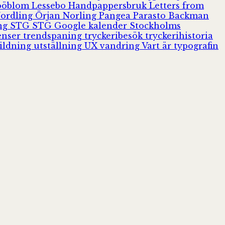
Jööblom
Lessebo Handpappersbruk
Letters from
Nordling
Örjan Norling
Pangea
Parasto Backman
ing
STG
STG Google kalender
Stockholms
enser
trendspaning
tryckeribesök
tryckerihistoria
ildning
utställning
UX
vandring
Vart är typografin