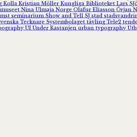
rg
Kolla
Kristian Möller
Kungliga Biblioteket
Lars S
 museet
Nina Ulmaja
Norge
Olafur Eliasson
Örjan 
omst
seminarium
Show and Tell
SJ
stad
stadsvandr
Svenska Tecknare
Systembolaget
tävling
Tele2
tend
pography
UI
Under Kastanjen
urban typography
Utb