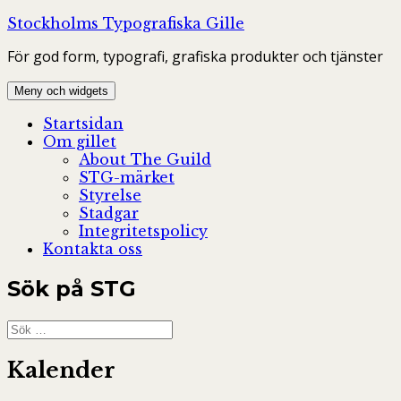
Hoppa
Stockholms Typografiska Gille
till
För god form, typografi, grafiska produkter och tjänster
innehåll
Meny och widgets
Startsidan
Om gillet
About The Guild
STG-märket
Styrelse
Stadgar
Integritetspolicy
Kontakta oss
Sök på STG
Sök
efter:
Kalender