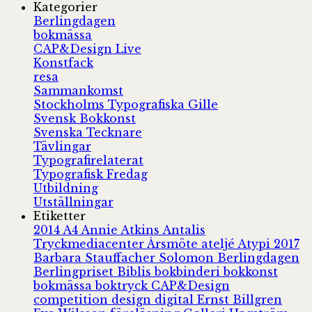
Kategorier
Berlingdagen
bokmässa
CAP&Design Live
Konstfack
resa
Sammankomst
Stockholms Typografiska Gille
Svensk Bokkonst
Svenska Tecknare
Tävlingar
Typografirelaterat
Typografisk Fredag
Utbildning
Utställningar
Etiketter
2014
A4
Annie Atkins
Antalis
Tryckmediacenter
Årsmöte
ateljé
Atypi 2017
Barbara Stauffacher Solomon
Berlingdagen
Berlingpriset
Biblis
bokbinderi
bokkonst
bokmässa
boktryck
CAP&Design
competition
design
digital
Ernst Billgren