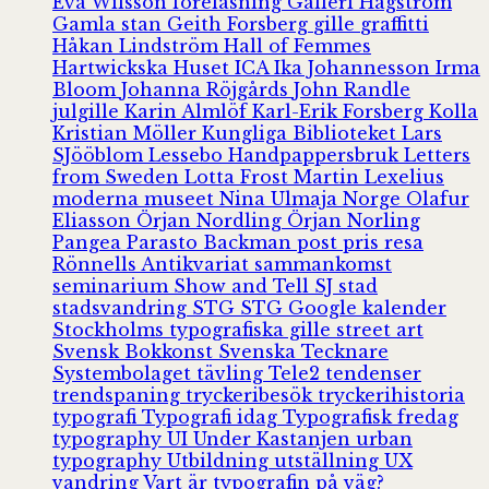
Eva Wilsson
föreläsning
Galleri Hagström
Gamla stan
Geith Forsberg
gille
graffitti
Håkan Lindström
Hall of Femmes
Hartwickska Huset
ICA
Ika Johannesson
Irma
Bloom
Johanna Röjgårds
John Randle
julgille
Karin Almlöf
Karl-Erik Forsberg
Kolla
Kristian Möller
Kungliga Biblioteket
Lars
SJööblom
Lessebo Handpappersbruk
Letters
from Sweden
Lotta Frost
Martin Lexelius
moderna museet
Nina Ulmaja
Norge
Olafur
Eliasson
Örjan Nordling
Örjan Norling
Pangea
Parasto Backman
post
pris
resa
Rönnells Antikvariat
sammankomst
seminarium
Show and Tell
SJ
stad
stadsvandring
STG
STG Google kalender
Stockholms typografiska gille
street art
Svensk Bokkonst
Svenska Tecknare
Systembolaget
tävling
Tele2
tendenser
trendspaning
tryckeribesök
tryckerihistoria
typografi
Typografi idag
Typografisk fredag
typography
UI
Under Kastanjen
urban
typography
Utbildning
utställning
UX
vandring
Vart är typografin på väg?