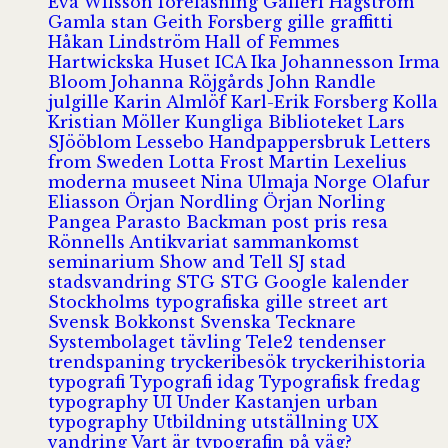
Eva Wilsson
föreläsning
Galleri Hagström
Gamla stan
Geith Forsberg
gille
graffitti
Håkan Lindström
Hall of Femmes
Hartwickska Huset
ICA
Ika Johannesson
Irma
Bloom
Johanna Röjgårds
John Randle
julgille
Karin Almlöf
Karl-Erik Forsberg
Kolla
Kristian Möller
Kungliga Biblioteket
Lars
SJööblom
Lessebo Handpappersbruk
Letters
from Sweden
Lotta Frost
Martin Lexelius
moderna museet
Nina Ulmaja
Norge
Olafur
Eliasson
Örjan Nordling
Örjan Norling
Pangea
Parasto Backman
post
pris
resa
Rönnells Antikvariat
sammankomst
seminarium
Show and Tell
SJ
stad
stadsvandring
STG
STG Google kalender
Stockholms typografiska gille
street art
Svensk Bokkonst
Svenska Tecknare
Systembolaget
tävling
Tele2
tendenser
trendspaning
tryckeribesök
tryckerihistoria
typografi
Typografi idag
Typografisk fredag
typography
UI
Under Kastanjen
urban
typography
Utbildning
utställning
UX
vandring
Vart är typografin på väg?