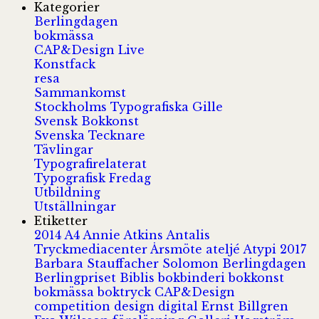
Kategorier
Berlingdagen
bokmässa
CAP&Design Live
Konstfack
resa
Sammankomst
Stockholms Typografiska Gille
Svensk Bokkonst
Svenska Tecknare
Tävlingar
Typografirelaterat
Typografisk Fredag
Utbildning
Utställningar
Etiketter
2014
A4
Annie Atkins
Antalis
Tryckmediacenter
Årsmöte
ateljé
Atypi 2017
Barbara Stauffacher Solomon
Berlingdagen
Berlingpriset
Biblis
bokbinderi
bokkonst
bokmässa
boktryck
CAP&Design
competition
design
digital
Ernst Billgren