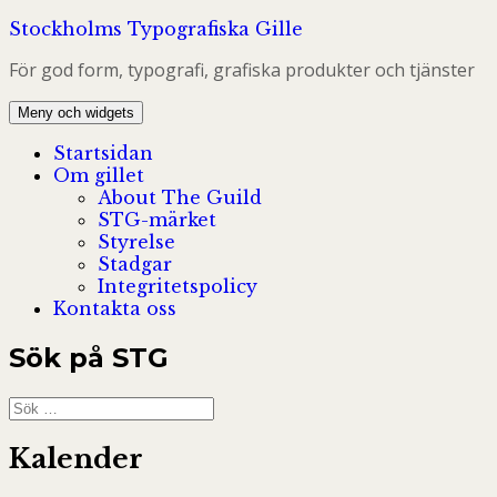
Hoppa
Stockholms Typografiska Gille
till
För god form, typografi, grafiska produkter och tjänster
innehåll
Meny och widgets
Startsidan
Om gillet
About The Guild
STG-märket
Styrelse
Stadgar
Integritetspolicy
Kontakta oss
Sök på STG
Sök
efter:
Kalender