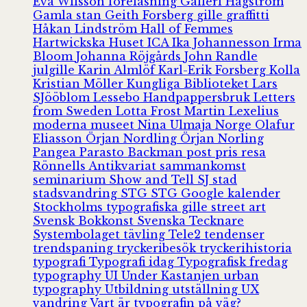
Eva Wilsson
föreläsning
Galleri Hagström
Gamla stan
Geith Forsberg
gille
graffitti
Håkan Lindström
Hall of Femmes
Hartwickska Huset
ICA
Ika Johannesson
Irma
Bloom
Johanna Röjgårds
John Randle
julgille
Karin Almlöf
Karl-Erik Forsberg
Kolla
Kristian Möller
Kungliga Biblioteket
Lars
SJööblom
Lessebo Handpappersbruk
Letters
from Sweden
Lotta Frost
Martin Lexelius
moderna museet
Nina Ulmaja
Norge
Olafur
Eliasson
Örjan Nordling
Örjan Norling
Pangea
Parasto Backman
post
pris
resa
Rönnells Antikvariat
sammankomst
seminarium
Show and Tell
SJ
stad
stadsvandring
STG
STG Google kalender
Stockholms typografiska gille
street art
Svensk Bokkonst
Svenska Tecknare
Systembolaget
tävling
Tele2
tendenser
trendspaning
tryckeribesök
tryckerihistoria
typografi
Typografi idag
Typografisk fredag
typography
UI
Under Kastanjen
urban
typography
Utbildning
utställning
UX
vandring
Vart är typografin på väg?