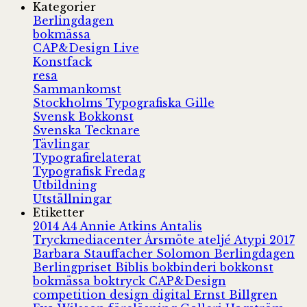
Kategorier
Berlingdagen
bokmässa
CAP&Design Live
Konstfack
resa
Sammankomst
Stockholms Typografiska Gille
Svensk Bokkonst
Svenska Tecknare
Tävlingar
Typografirelaterat
Typografisk Fredag
Utbildning
Utställningar
Etiketter
2014
A4
Annie Atkins
Antalis
Tryckmediacenter
Årsmöte
ateljé
Atypi 2017
Barbara Stauffacher Solomon
Berlingdagen
Berlingpriset
Biblis
bokbinderi
bokkonst
bokmässa
boktryck
CAP&Design
competition
design
digital
Ernst Billgren