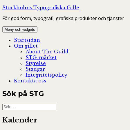
Hoppa
Stockholms Typografiska Gille
till
För god form, typografi, grafiska produkter och tjänster
innehåll
Meny och widgets
Startsidan
Om gillet
About The Guild
STG-märket
Styrelse
Stadgar
Integritetspolicy
Kontakta oss
Sök på STG
Sök
efter:
Kalender