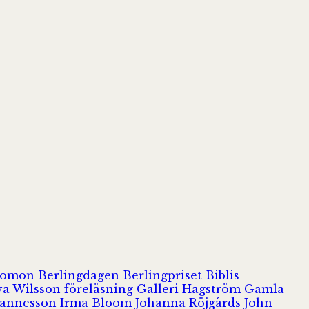
olomon
Berlingdagen
Berlingpriset
Biblis
va Wilsson
föreläsning
Galleri Hagström
Gamla
hannesson
Irma Bloom
Johanna Röjgårds
John