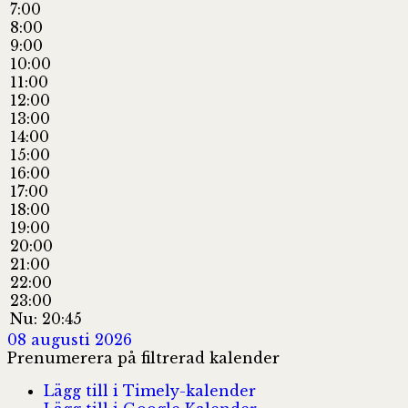
7:00
8:00
9:00
10:00
11:00
12:00
13:00
14:00
15:00
16:00
17:00
18:00
19:00
20:00
21:00
22:00
23:00
Nu: 20:45
08 augusti 2026
Prenumerera på filtrerad kalender
Lägg till i Timely-kalender