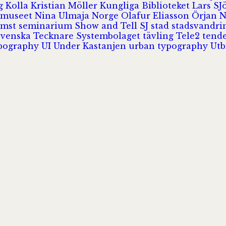
rg
Kolla
Kristian Möller
Kungliga Biblioteket
Lars S
 museet
Nina Ulmaja
Norge
Olafur Eliasson
Örjan 
omst
seminarium
Show and Tell
SJ
stad
stadsvandr
Svenska Tecknare
Systembolaget
tävling
Tele2
tend
pography
UI
Under Kastanjen
urban typography
Utb