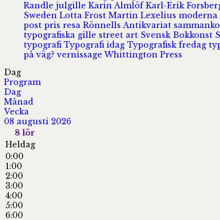
Randle
julgille
Karin Almlöf
Karl-Erik Forsbe
Sweden
Lotta Frost
Martin Lexelius
moderna
post
pris
resa
Rönnells Antikvariat
sammank
typografiska gille
street art
Svensk Bokkonst
typografi
Typografi idag
Typografisk fredag
ty
på väg?
vernissage
Whittington Press
Dag
Program
Dag
Månad
Vecka
08 augusti 2026
8
lör
Heldag
0:00
1:00
2:00
3:00
4:00
5:00
6:00