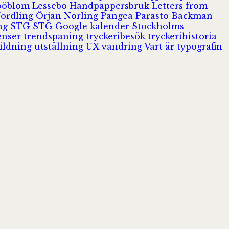
Jööblom
Lessebo Handpappersbruk
Letters from
Nordling
Örjan Norling
Pangea
Parasto Backman
ing
STG
STG Google kalender
Stockholms
enser
trendspaning
tryckeribesök
tryckerihistoria
ildning
utställning
UX
vandring
Vart är typografin