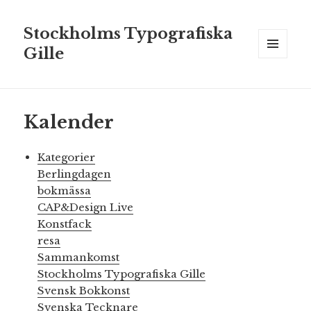
Stockholms Typografiska
Gille
MENY
OCH
WIDGETS
Kalender
Kategorier
Berlingdagen
bokmässa
CAP&Design Live
Konstfack
resa
Sammankomst
Stockholms Typografiska Gille
Svensk Bokkonst
Svenska Tecknare