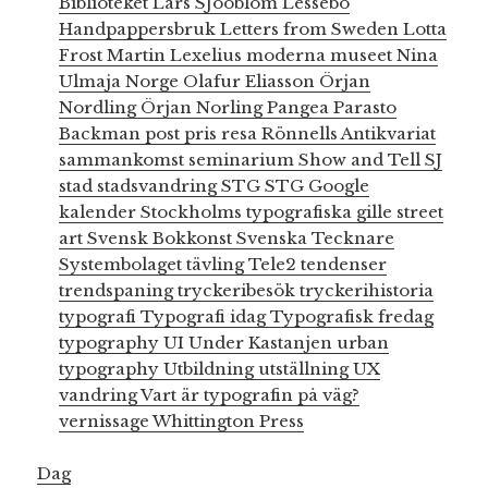
Biblioteket
Lars SJööblom
Lessebo
Handpappersbruk
Letters from Sweden
Lotta
Frost
Martin Lexelius
moderna museet
Nina
Ulmaja
Norge
Olafur Eliasson
Örjan
Nordling
Örjan Norling
Pangea
Parasto
Backman
post
pris
resa
Rönnells Antikvariat
sammankomst
seminarium
Show and Tell
SJ
stad
stadsvandring
STG
STG Google
kalender
Stockholms typografiska gille
street
art
Svensk Bokkonst
Svenska Tecknare
Systembolaget
tävling
Tele2
tendenser
trendspaning
tryckeribesök
tryckerihistoria
typografi
Typografi idag
Typografisk fredag
typography
UI
Under Kastanjen
urban
typography
Utbildning
utställning
UX
vandring
Vart är typografin på väg?
vernissage
Whittington Press
Dag