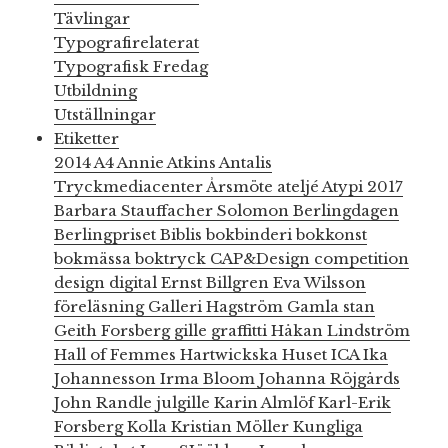
Tävlingar
Typografirelaterat
Typografisk Fredag
Utbildning
Utställningar
Etiketter
2014
A4
Annie Atkins
Antalis
Tryckmediacenter
Årsmöte
ateljé
Atypi 2017
Barbara Stauffacher Solomon
Berlingdagen
Berlingpriset
Biblis
bokbinderi
bokkonst
bokmässa
boktryck
CAP&Design
competition
design
digital
Ernst Billgren
Eva Wilsson
föreläsning
Galleri Hagström
Gamla stan
Geith Forsberg
gille
graffitti
Håkan Lindström
Hall of Femmes
Hartwickska Huset
ICA
Ika
Johannesson
Irma Bloom
Johanna Röjgårds
John Randle
julgille
Karin Almlöf
Karl-Erik
Forsberg
Kolla
Kristian Möller
Kungliga