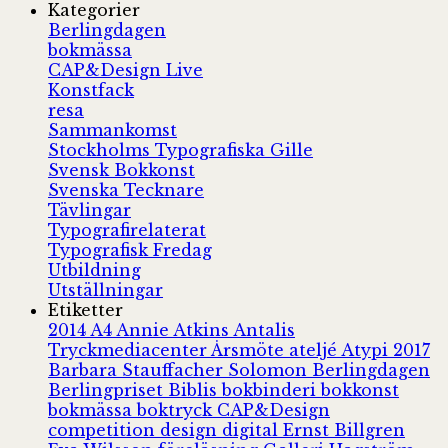
Kategorier
Berlingdagen
bokmässa
CAP&Design Live
Konstfack
resa
Sammankomst
Stockholms Typografiska Gille
Svensk Bokkonst
Svenska Tecknare
Tävlingar
Typografirelaterat
Typografisk Fredag
Utbildning
Utställningar
Etiketter
2014
A4
Annie Atkins
Antalis
Tryckmediacenter
Årsmöte
ateljé
Atypi 2017
Barbara Stauffacher Solomon
Berlingdagen
Berlingpriset
Biblis
bokbinderi
bokkonst
bokmässa
boktryck
CAP&Design
competition
design
digital
Ernst Billgren