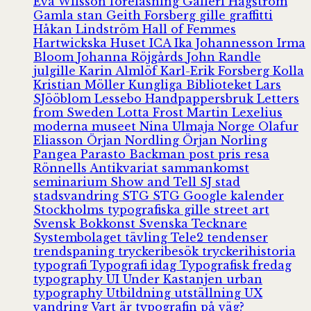
Eva Wilsson
föreläsning
Galleri Hagström
Gamla stan
Geith Forsberg
gille
graffitti
Håkan Lindström
Hall of Femmes
Hartwickska Huset
ICA
Ika Johannesson
Irma
Bloom
Johanna Röjgårds
John Randle
julgille
Karin Almlöf
Karl-Erik Forsberg
Kolla
Kristian Möller
Kungliga Biblioteket
Lars
SJööblom
Lessebo Handpappersbruk
Letters
from Sweden
Lotta Frost
Martin Lexelius
moderna museet
Nina Ulmaja
Norge
Olafur
Eliasson
Örjan Nordling
Örjan Norling
Pangea
Parasto Backman
post
pris
resa
Rönnells Antikvariat
sammankomst
seminarium
Show and Tell
SJ
stad
stadsvandring
STG
STG Google kalender
Stockholms typografiska gille
street art
Svensk Bokkonst
Svenska Tecknare
Systembolaget
tävling
Tele2
tendenser
trendspaning
tryckeribesök
tryckerihistoria
typografi
Typografi idag
Typografisk fredag
typography
UI
Under Kastanjen
urban
typography
Utbildning
utställning
UX
vandring
Vart är typografin på väg?