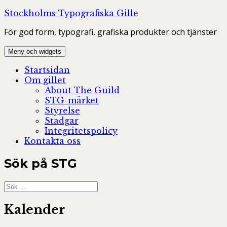
Hoppa
Stockholms Typografiska Gille
till
För god form, typografi, grafiska produkter och tjänster
innehåll
Meny och widgets
Startsidan
Om gillet
About The Guild
STG-märket
Styrelse
Stadgar
Integritetspolicy
Kontakta oss
Sök på STG
Sök
efter:
Kalender