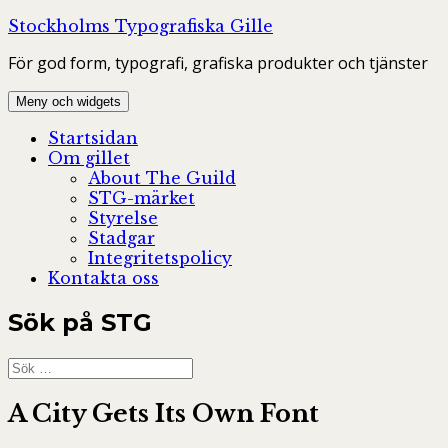
Hoppa
Stockholms Typografiska Gille
till
För god form, typografi, grafiska produkter och tjänster
innehåll
Meny och widgets
Startsidan
Om gillet
About The Guild
STG-märket
Styrelse
Stadgar
Integritetspolicy
Kontakta oss
Sök på STG
Sök
efter:
A City Gets Its Own Font