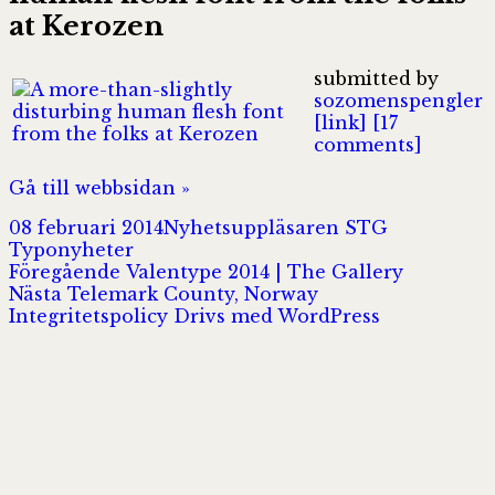
at Kerozen
submitted by
sozomenspengler
[link]
[17
comments]
Gå till webbsidan »
Postat
Författare
Kategorier
08 februari 2014
Nyhetsuppläsaren STG
Typonyheter
Inläggsnavigering
Föregående
Föregående
Valentype 2014 | The Gallery
Nästa
inlägg:
Nästa
Telemark County, Norway
inlägg:
Integritetspolicy
Drivs med WordPress