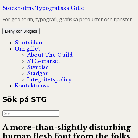
Hoppa
Stockholms Typografiska Gille
till
För god form, typografi, grafiska produkter och tjänster
innehåll
Meny och widgets
Startsidan
Om gillet
About The Guild
STG-märket
Styrelse
Stadgar
Integritetspolicy
Kontakta oss
Sök på STG
Sök
efter:
A more-than-slightly disturbing
human flesh font from the folks