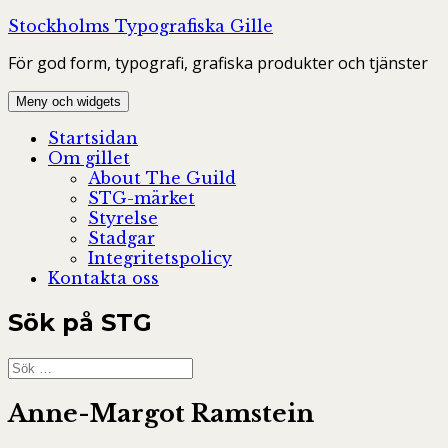
Hoppa
Stockholms Typografiska Gille
till
För god form, typografi, grafiska produkter och tjänster
innehåll
Meny och widgets
Startsidan
Om gillet
About The Guild
STG-märket
Styrelse
Stadgar
Integritetspolicy
Kontakta oss
Sök på STG
Sök
efter:
Anne-Margot Ramstein