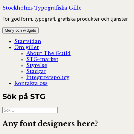
Hoppa
Stockholms Typografiska Gille
till
För god form, typografi, grafiska produkter och tjänster
innehåll
Meny och widgets
Startsidan
Om gillet
About The Guild
STG-märket
Styrelse
Stadgar
Integritetspolicy
Kontakta oss
Sök på STG
Sök
efter:
Any font designers here?