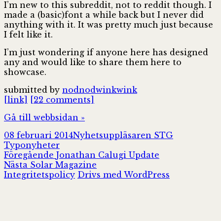
I’m new to this subreddit, not to reddit though. I
made a (basic)font a while back but I never did
anything with it. It was pretty much just because
I felt like it.
I’m just wondering if anyone here has designed
any and would like to share them here to
showcase.
submitted by
nodnodwinkwink
[link]
[22 comments]
Gå till webbsidan »
Postat
Författare
Kategorier
08 februari 2014
Nyhetsuppläsaren STG
Typonyheter
Inläggsnavigering
Föregående
Föregående
Jonathan Calugi Update
Nästa
inlägg:
Nästa
Solar Magazine
inlägg:
Integritetspolicy
Drivs med WordPress