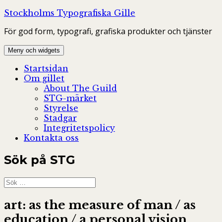
Hoppa
Stockholms Typografiska Gille
till
För god form, typografi, grafiska produkter och tjänster
innehåll
Meny och widgets
Startsidan
Om gillet
About The Guild
STG-märket
Styrelse
Stadgar
Integritetspolicy
Kontakta oss
Sök på STG
Sök
efter:
art: as the measure of man / as
education / a personal vision