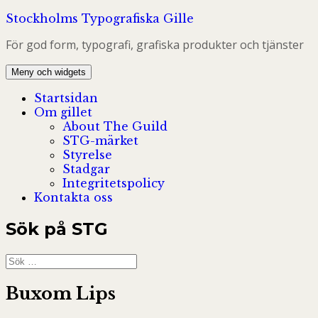
Hoppa
Stockholms Typografiska Gille
till
För god form, typografi, grafiska produkter och tjänster
innehåll
Meny och widgets
Startsidan
Om gillet
About The Guild
STG-märket
Styrelse
Stadgar
Integritetspolicy
Kontakta oss
Sök på STG
Sök
efter:
Buxom Lips