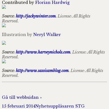
Contributed by
Florian Hardwig
Source:
http://jackywinter.com
.
License: All Rights
Reserved.
Illustration by
Neryl Walker
Source:
http://www.harveynichols.com
.
License: All Rights
Reserved.
Source:
http://www.sassisamblog.com
.
License: All Rights
Reserved.
Gå till webbsidan »
Postat
Författare
Kategorier
15 februari 2014
Nyhetsuppläsaren STG