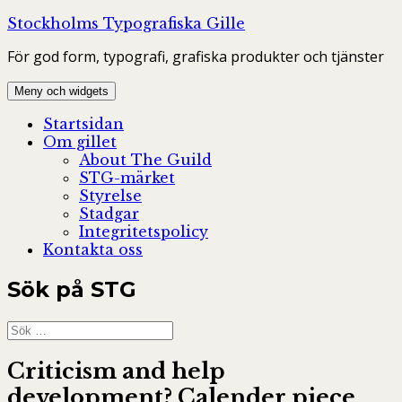
Hoppa
Stockholms Typografiska Gille
till
För god form, typografi, grafiska produkter och tjänster
innehåll
Meny och widgets
Startsidan
Om gillet
About The Guild
STG-märket
Styrelse
Stadgar
Integritetspolicy
Kontakta oss
Sök på STG
Sök
efter:
Criticism and help
development? Calender piece