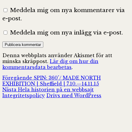
Meddela mig om nya kommentarer via
e-post.
Meddela mig om nya inlägg via e-post.
Denna webbplats använder Akismet för att
minska skräppost.
Lär dig om hur din
kommentarsdata bearbetas
.
Inläggsnavigering
Föregående
Föregående
SPIN: 360˚/ MADE NORTH
inlägg:
EXHIBITION | Sheffield | 7.10.—14.11.15
Nästa
Nästa
Hela historien på en webbsajt
inlägg:
Integritetspolicy
Drivs med WordPress