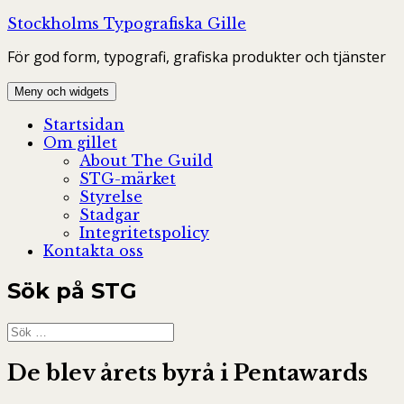
Hoppa
Stockholms Typografiska Gille
till
För god form, typografi, grafiska produkter och tjänster
innehåll
Meny och widgets
Startsidan
Om gillet
About The Guild
STG-märket
Styrelse
Stadgar
Integritetspolicy
Kontakta oss
Sök på STG
Sök
efter:
De blev årets byrå i Pentawards