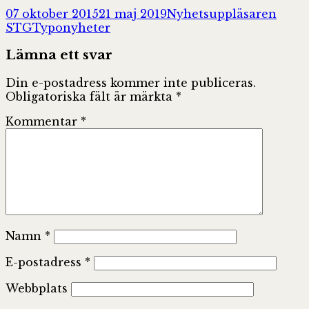
Postat
Författare
07 oktober 2015
21 maj 2019
Nyhetsuppläsaren
Kategorier
STG
Typonyheter
Lämna ett svar
Din e-postadress kommer inte publiceras.
Obligatoriska fält är märkta
*
Kommentar
*
Namn
*
E-postadress
*
Webbplats