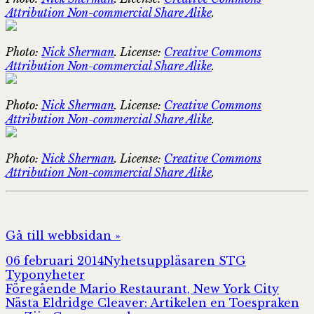
Attribution Non-commercial Share Alike
.
Photo:
Nick Sherman
. License:
Creative Commons
Attribution Non-commercial Share Alike
.
Photo:
Nick Sherman
. License:
Creative Commons
Attribution Non-commercial Share Alike
.
Photo:
Nick Sherman
. License:
Creative Commons
Attribution Non-commercial Share Alike
.
Gå till webbsidan »
Postat
Författare
Kategorier
06 februari 2014
Nyhetsuppläsaren STG
Typonyheter
Inläggsnavigering
Föregående
Föregående
Mario Restaurant, New York City
Nästa
inlägg:
Nästa
Eldridge Cleaver: Artikelen en Toespraken