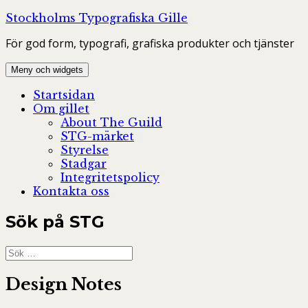
Hoppa
Stockholms Typografiska Gille
till
För god form, typografi, grafiska produkter och tjänster
innehåll
Meny och widgets
Startsidan
Om gillet
About The Guild
STG-märket
Styrelse
Stadgar
Integritetspolicy
Kontakta oss
Sök på STG
Sök
efter:
Design Notes