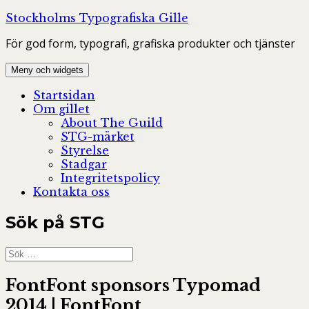
Hoppa
Stockholms Typografiska Gille
till
För god form, typografi, grafiska produkter och tjänster
innehåll
Meny och widgets
Startsidan
Om gillet
About The Guild
STG-märket
Styrelse
Stadgar
Integritetspolicy
Kontakta oss
Sök på STG
Sök
efter:
FontFont sponsors Typomad
2014 | FontFont