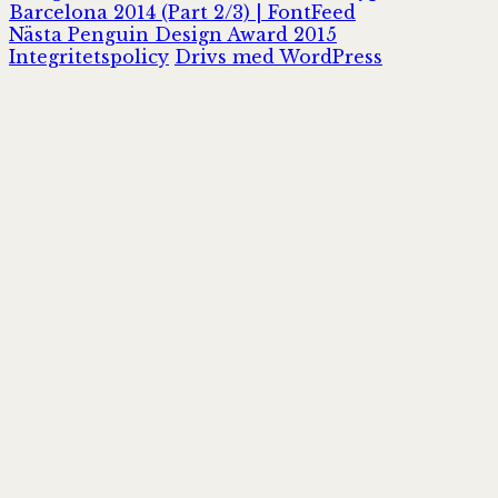
inlägg:
Barcelona 2014 (Part 2/3) | FontFeed
Nästa
Nästa
Penguin Design Award 2015
inlägg:
Integritetspolicy
Drivs med WordPress