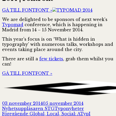
GÅ TILL FONTFONT »
We are delighted to be sponsors of next week’s
Typomad
conference, which is happening in
Madrid from 14 – 15 November 2014.
This year’s focus is on ‘What is hidden in
typography’ with numerous talks, workshops and
events taking place around the city.
There are still a
few tickets
, grab them whilst you
can!
GÅ TILL FONTFONT »
Postat
Författare
03 november 2014
05 november 2014
Kategorier
Nyhetsuppläsaren STG
Typonyheter
Inläggsnavigering
Föregående
Föregående
Global, Local, Social: ATypI