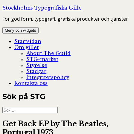
Hoppa
Stockholms Typografiska Gille
till
För god form, typografi, grafiska produkter och tjänster
innehåll
Meny och widgets
Startsidan
Om gillet
About The Guild
STG-märket
Styrelse
Stadgar
Integritetspolicy
Kontakta oss
Sök på STG
Sök
efter:
Get Back EP by The Beatles,
Portugal 1973