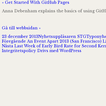
» Get Started With GitHub Pages
Anna Debenham explains the basics of using GitHub
Gå till webbsidan »
Postat
Författare
Kategorie
23 december 2013
Nyhetsuppläsaren STG
Typonyhe
Inläggsnavigering
Föregående
Föregående
An Event Apart 2013 (San Francisco) L
Nästa
inlägg:
Nästa
Last Week of Early Bird Rate for Second Ker
inlägg:
Integritetspolicy
Drivs med WordPress