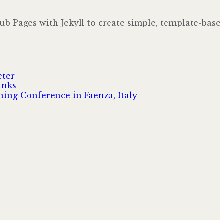
 Pages with Jekyll to create simple, template-based
r
ter
inks
ning Conference in Faenza, Italy