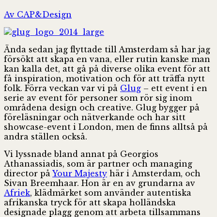
Av CAP&Design
Ända sedan jag flyttade till Amsterdam så har jag
försökt att skapa en vana, eller rutin kanske man
kan kalla det, att gå på diverse olika event för att
få inspiration, motivation och för att träffa nytt
folk. Förra veckan var vi på
Glug
– ett event i en
serie av event för personer som rör sig inom
områdena design och creative. Glug bygger på
föreläsningar och nätverkande och har sitt
showcase-event i London, men de finns alltså på
andra ställen också.
Vi lyssnade bland annat på Georgios
Athanassiadis, som är partner och managing
director på
Your Majesty
här i Amsterdam, och
Sivan Breemhaar. Hon är en av grundarna av
Afriek
, klädmärket som använder autentiska
afrikanska tryck för att skapa holländska
designade plagg genom att arbeta tillsammans