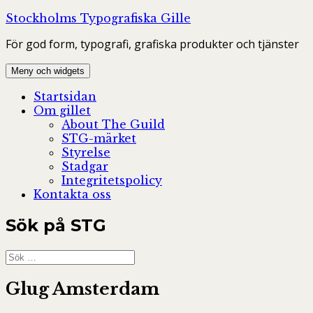
Hoppa
Stockholms Typografiska Gille
till
För god form, typografi, grafiska produkter och tjänster
innehåll
Meny och widgets
Startsidan
Om gillet
About The Guild
STG-märket
Styrelse
Stadgar
Integritetspolicy
Kontakta oss
Sök på STG
Sök
efter:
Glug Amsterdam