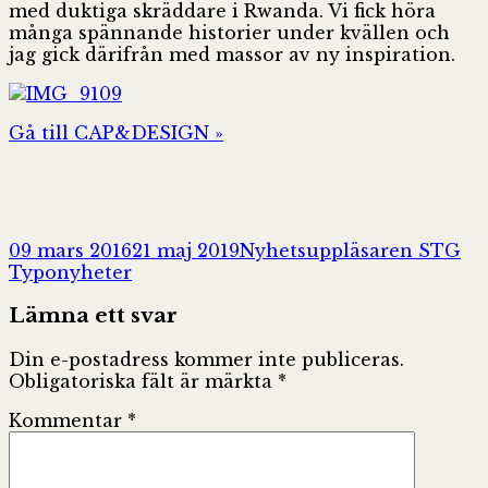
med duktiga skräddare i Rwanda. Vi fick höra
många spännande historier under kvällen och
jag gick därifrån med massor av ny inspiration.
Gå till CAP&DESIGN »
Postat
Författare
Ka
09 mars 2016
21 maj 2019
Nyhetsuppläsaren STG
Typonyheter
Lämna ett svar
Din e-postadress kommer inte publiceras.
Obligatoriska fält är märkta
*
Kommentar
*