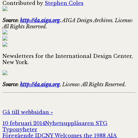
Contributed by
Stephen Coles
Source:
http://da.aiga.org
.
AIGA Design Archives. License:
All Rights Reserved.
Newsletters for the International Design Center,
New York.
Source:
http://da.aiga.org
.
License: All Rights Reserved.
Gå till webbsidan »
Postat
Författare
Kategorier
10 februari 2014
Nyhetsuppläsaren STG
Typonyheter
Inläggsnavigering
Föregående
Föregående
IDCNY Welcomes the 1988 AIA