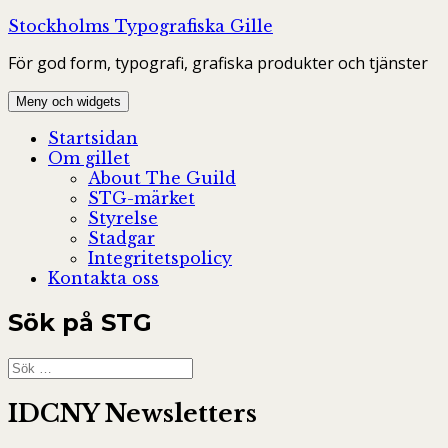
Hoppa
Stockholms Typografiska Gille
till
För god form, typografi, grafiska produkter och tjänster
innehåll
Meny och widgets
Startsidan
Om gillet
About The Guild
STG-märket
Styrelse
Stadgar
Integritetspolicy
Kontakta oss
Sök på STG
Sök
efter:
IDCNY Newsletters