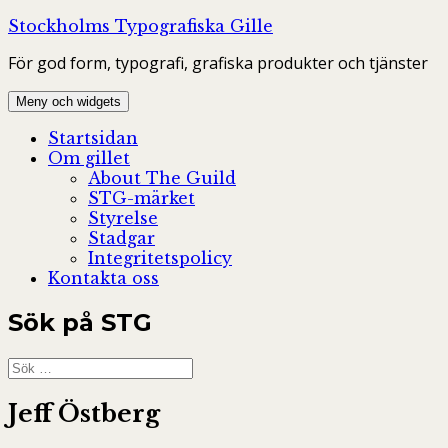
Hoppa
Stockholms Typografiska Gille
till
För god form, typografi, grafiska produkter och tjänster
innehåll
Meny och widgets
Startsidan
Om gillet
About The Guild
STG-märket
Styrelse
Stadgar
Integritetspolicy
Kontakta oss
Sök på STG
Sök
efter:
Jeff Östberg