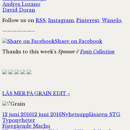
Andres Lozano
David Doran
Follow us on
RSS
,
Instagram
,
Pinterest
,
Wanelo
,
——————–
Share on Facebook
Thanks to this week’s
Sponsor //
Fonts Collection
LÄS MER PÅ GRAIN EDIT »
Postat
Författare
Kat
12 juni 2016
12 juni 2016
Nyhetsuppläsaren STG
Typonyheter
Inläggsnavigering
Föregående
Föregående
Macho