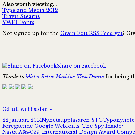
Also worth viewing…
Type and Media 2012
Travis Stearns
YWFT Fonts
Not signed up for the
Grain Edit RSS Feed yet
? Gi
Share on Facebook
Thanks to
Mister Retro: Machine Wash Deluxe
for being t
Gå till webbsidan »
Postat
Författare
Kategorier
22 januari 2014
Nyhetsuppläsaren STG
Typonyhete
Inläggsnavigering
Föregående
Föregående
Google Webfonts, The Spy Inside?
Nästa
inlägg:
Nästa
A&#039; International Design Award Compe