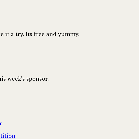
ve it a try. Its free and yummy.
his week’s sponsor.
r
tition