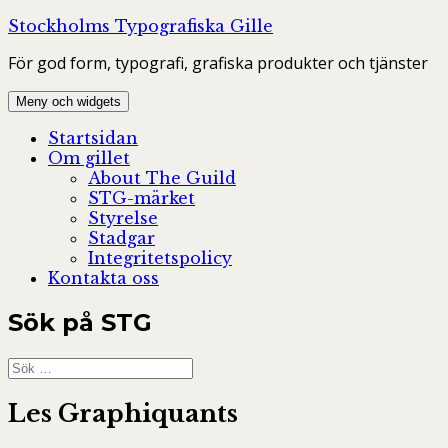
Hoppa
Stockholms Typografiska Gille
till
För god form, typografi, grafiska produkter och tjänster
innehåll
Meny och widgets
Startsidan
Om gillet
About The Guild
STG-märket
Styrelse
Stadgar
Integritetspolicy
Kontakta oss
Sök på STG
Sök
efter:
Les Graphiquants