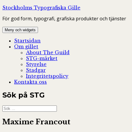
Hoppa
Stockholms Typografiska Gille
till
För god form, typografi, grafiska produkter och tjänster
innehåll
Meny och widgets
Startsidan
Om gillet
About The Guild
STG-märket
Styrelse
Stadgar
Integritetspolicy
Kontakta oss
Sök på STG
Sök
efter:
Maxime Francout