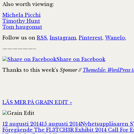
Also worth viewing:
Michela Picchi
Timothy Hunt
Tom haugomat
Follow us on
RSS
,
Instagram
,
Pinterest
,
Wanelo
,
——————–
Share on Facebook
Thanks to this week’s
Sponsor //
ThemeIsle: WordPress 
LÄS MER PÅ GRAIN EDIT »
Postat
Författare
12 augusti 2014
15 augusti 2014
Nyhetsuppläsaren 
Inläggsnavigering
Föregående
Föregående
The FL3TCH3R Exhibit 2014 Call For E