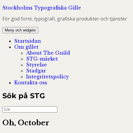
Hoppa
Stockholms Typografiska Gille
till
För god form, typografi, grafiska produkter och tjänster
innehåll
Meny och widgets
Startsidan
Om gillet
About The Guild
STG-märket
Styrelse
Stadgar
Integritetspolicy
Kontakta oss
Sök på STG
Sök
efter:
Oh, October