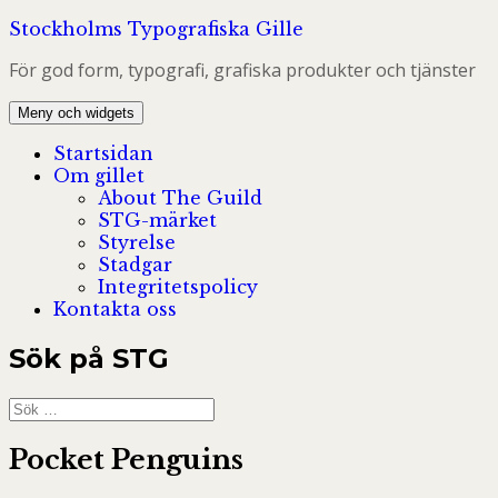
Hoppa
Stockholms Typografiska Gille
till
För god form, typografi, grafiska produkter och tjänster
innehåll
Meny och widgets
Startsidan
Om gillet
About The Guild
STG-märket
Styrelse
Stadgar
Integritetspolicy
Kontakta oss
Sök på STG
Sök
efter:
Pocket Penguins