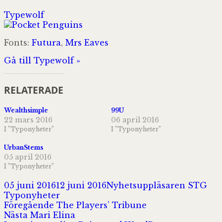
Typewolf
Fonts:
Futura
,
Mrs Eaves
Gå till Typewolf »
RELATERADE
Wealthsimple
99U
22 mars 2016
06 april 2016
I ”Typonyheter”
I ”Typonyheter”
UrbanStems
05 april 2016
I ”Typonyheter”
Postat
Författare
Kat
05 juni 2016
12 juni 2016
Nyhetsuppläsaren STG
Typonyheter
Inläggsnavigering
Föregående
Föregående
The Players’ Tribune
Nästa
inlägg:
Nästa
Mari Elina