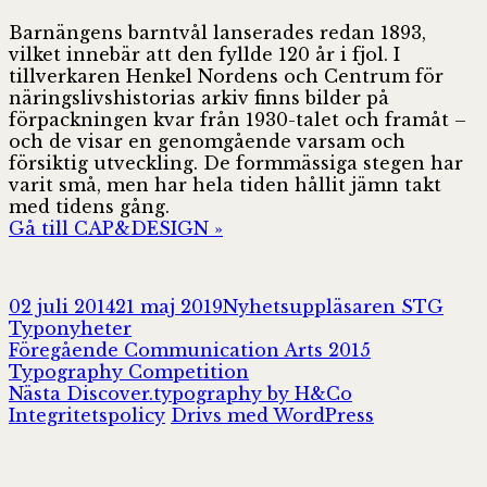
Barnängens barntvål lanserades redan 1893,
vilket innebär att den fyllde 120 år i fjol. I
tillverkaren Henkel Nordens och Centrum för
näringslivshistorias arkiv finns bilder på
förpackningen kvar från 1930-talet och framåt –
och de visar en genomgående varsam och
försiktig utveckling. De formmässiga stegen har
varit små, men har hela tiden hållit jämn takt
med tidens gång.
Gå till CAP&DESIGN »
Postat
Författare
Kate
02 juli 2014
21 maj 2019
Nyhetsuppläsaren STG
Typonyheter
Inläggsnavigering
Föregående
Föregående
Communication Arts 2015
inlägg:
Typography Competition
Nästa
Nästa
Discover.typography by H&Co
inlägg:
Integritetspolicy
Drivs med WordPress