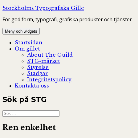
Hoppa
Stockholms Typografiska Gille
till
För god form, typografi, grafiska produkter och tjänster
innehåll
Meny och widgets
Startsidan
Om gillet
About The Guild
STG-märket
Styrelse
Stadgar
Integritetspolicy
Kontakta oss
Sök på STG
Sök
efter:
Ren enkelhet