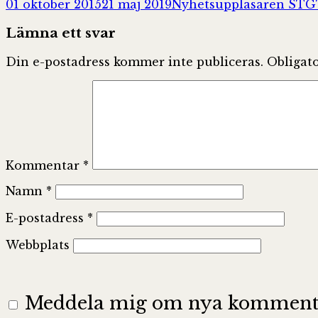
Postat
Författare
01 oktober 2015
21 maj 2019
Nyhetsuppläsaren STG
Lämna ett svar
Din e-postadress kommer inte publiceras.
Obligato
Kommentar
*
Namn
*
E-postadress
*
Webbplats
Meddela mig om nya kommentar