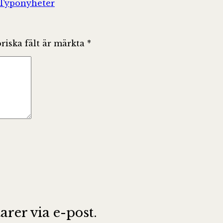
Kategorier
Typonyheter
riska fält är märkta
*
er via e-post.