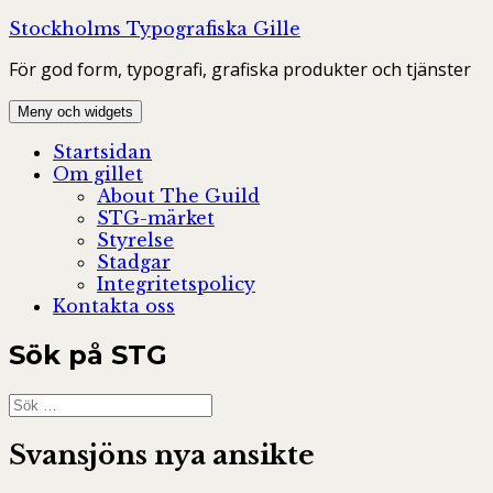
Hoppa
Stockholms Typografiska Gille
till
För god form, typografi, grafiska produkter och tjänster
innehåll
Meny och widgets
Startsidan
Om gillet
About The Guild
STG-märket
Styrelse
Stadgar
Integritetspolicy
Kontakta oss
Sök på STG
Sök
efter:
Svansjöns nya ansikte