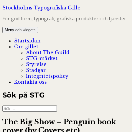
Hoppa
Stockholms Typografiska Gille
till
För god form, typografi, grafiska produkter och tjänster
innehåll
Meny och widgets
Startsidan
Om gillet
About The Guild
STG-märket
Styrelse
Stadgar
Integritetspolicy
Kontakta oss
Sök på STG
Sök
efter:
The Big Show – Penguin book
cover (by Covers etc)