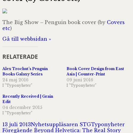
The Big Show – Penguin book cover (by
Covers
etc
)
Gå till webbsidan »
RELATERADE
Alex Trochut’s Penguin
Book Cover Design from East
Books Galaxy Series
Asia | Counter-Print
24 maj 2016
09 juni 2016
I ”Typonyheter”
I ”Typonyheter”
Recently Received | Grain
Edit
04 december 2015
I ”Typonyheter”
Postat
Författare
Kategorier
13 juli 2013
Nyhetsuppläsaren STG
Typonyheter
Inläggsnavigering
Föregående
Föregående
Beyond Helvetica: The Real Story