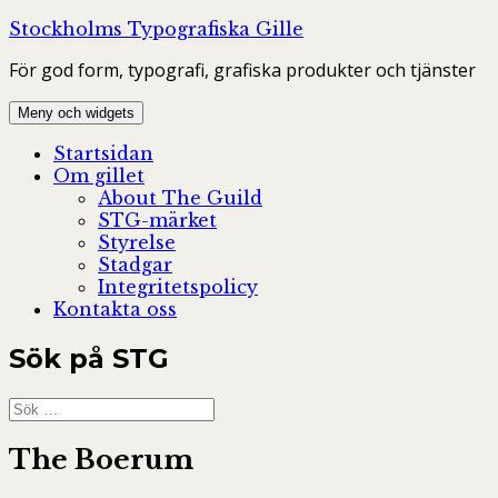
Hoppa
Stockholms Typografiska Gille
till
För god form, typografi, grafiska produkter och tjänster
innehåll
Meny och widgets
Startsidan
Om gillet
About The Guild
STG-märket
Styrelse
Stadgar
Integritetspolicy
Kontakta oss
Sök på STG
Sök
efter:
The Boerum