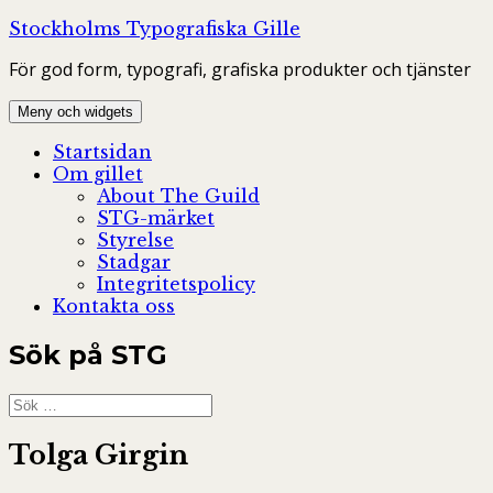
Hoppa
Stockholms Typografiska Gille
till
För god form, typografi, grafiska produkter och tjänster
innehåll
Meny och widgets
Startsidan
Om gillet
About The Guild
STG-märket
Styrelse
Stadgar
Integritetspolicy
Kontakta oss
Sök på STG
Sök
efter:
Tolga Girgin