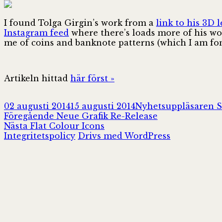
I found Tolga Girgin’s work from a
link to his 3D l
Instagram feed
where there’s loads more of his wo
me of coins and banknote patterns (which I am fond
Artikeln hittad
här först »
Postat
Författare
02 augusti 2014
15 augusti 2014
Nyhetsuppläsaren 
Inläggsnavigering
Föregående
Föregående
Neue Grafik Re-Release
Nästa
inlägg:
Nästa
Flat Colour Icons
inlägg:
Integritetspolicy
Drivs med WordPress