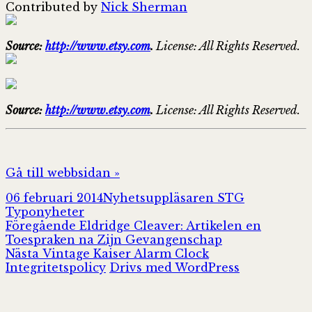
Contributed by
Nick Sherman
Source:
http://www.etsy.com
.
License: All Rights Reserved.
Source:
http://www.etsy.com
.
License: All Rights Reserved.
Gå till webbsidan »
Postat
Författare
Kategorier
06 februari 2014
Nyhetsuppläsaren STG
Typonyheter
Inläggsnavigering
Föregående
Föregående
Eldridge Cleaver: Artikelen en
inlägg:
Toespraken na Zijn Gevangenschap
Nästa
Nästa
Vintage Kaiser Alarm Clock
inlägg:
Integritetspolicy
Drivs med WordPress