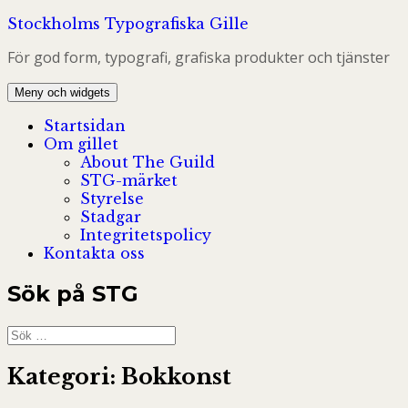
Hoppa
Stockholms Typografiska Gille
till
För god form, typografi, grafiska produkter och tjänster
innehåll
Meny och widgets
Startsidan
Om gillet
About The Guild
STG-märket
Styrelse
Stadgar
Integritetspolicy
Kontakta oss
Sök på STG
Sök
efter:
Kategori:
Bokkonst